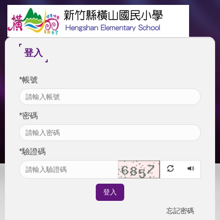
跳
到
主
要
內
登入
容
區
*
帳號
*
密碼
*
驗證碼
登入
忘記密碼