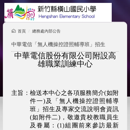
跳
到
主
要
內
首頁
總務處內部公告
容
區
中華電信「無人機操控證照輔導班」招生
中華電信股份有限公司附設高
雄職業訓練中心
主旨：
檢送本中心之各項服務簡介(如附
件一)及「無人機操控證照輔導
班」招生及專家交流說明會資訊
(如附件二)，敬邀貴校教職員生
及眷屬：(1)組團前來參訪最新