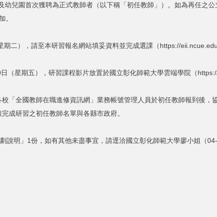
學校及幼兒園首次獲聘為正式教師者（以下稱「初任教師」）。如為再任之
加。
，請至本研習報名網站填妥資料並完成選課（https://eii.ncue.edu.tw/
（星期五），研習課程影片放置於國立彰化師範大學雲端學院（https://dlearn
各校「全國教師在職進修資訊網」業務帳號管理人員於初任教師報到後，
供完成研習之初任教師名單與各縣市政府。
說明」1份，如有其他未盡事宜，請逕洽國立彰化師範大學廖小姐（04-723