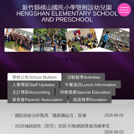
跳
新竹縣橫山國民小學暨附設幼兒園
到
HENGSHAN ELEMENTARY SCHOOL
主
AND PRESCHOOL
要
內
容
區
學校公告School Bulletin
活動報導Activities
人事專區Staff Updates
午餐資訊Lunch Information
主計專區Accounting
特教業務Special Education
家長會Parents' Association
捐資興學Donation
國防部政治作戰局「國家團結月」宣傳
2026-08-05
2026城鎮韌性（防空）演習-行動網路降速演練事宜
2026-08-03